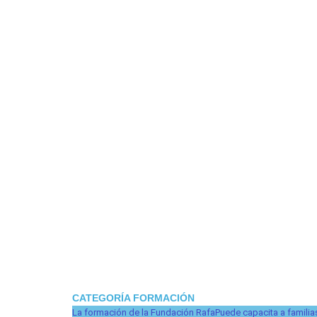
CATEGORÍA FORMACIÓN
La formación de la Fundación RafaPuede capacita a familias