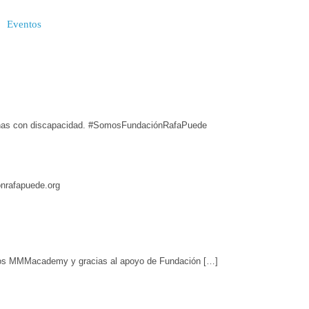
Eventos
rsonas con discapacidad. #SomosFundaciónRafaPuede
onrafapuede.org
amigos MMMacademy y gracias al apoyo de Fundación […]