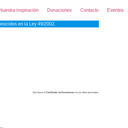
Nuestra inspiración
Donaciones
Contacto
Eventos
onocidos en la Ley 49/2002.
Solicítanos el
Certificado de Donaciones
con tus datos personales.