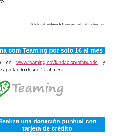
0%
Solicítanos el
Certificado de Donaciones
con los datos de tu empresa.
na com Teaming por solo 1€ al mes
ra en
www.teaming.net/fundacionrafapuede
y
e aportando desde 1€ al mes.
Realiza una donación puntual con
tarjeta de crédito