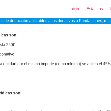
Inicio
Estatutos
jes de deducción aplicables a los donativos a Fundaciones, rec
sicas son:
sta 250€
donativo.
a entidad por el mismo importe (como mínimo) se aplica el 45%
rídicas son: