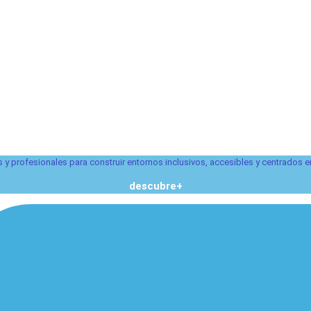
 y profesionales para construir entornos inclusivos, accesibles y centrados 
descubre+